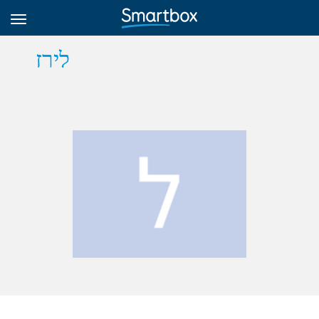
לירז
Online Grids
Log in
Sign up
English