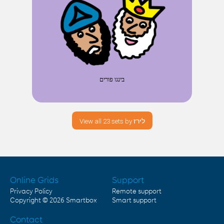
בינגו פורים
View all 23 sets by לירז
Online Grids
Support
Privacy Policy
Remote support
Copyright © 2026
Smartbox
Smart support
Contact