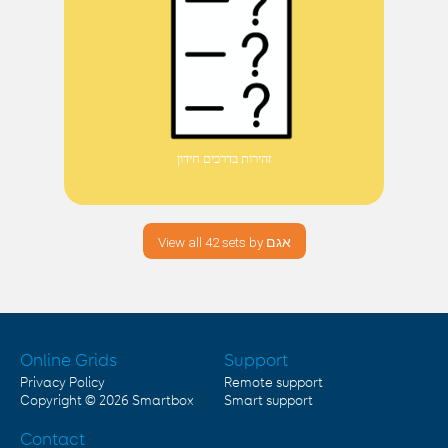
זהירות בדרכים חידון
View all 42 sets by אגם
Online Grids
Support
Privacy Policy
Remote support
Copyright © 2026
Smartbox
Smart support
Contact