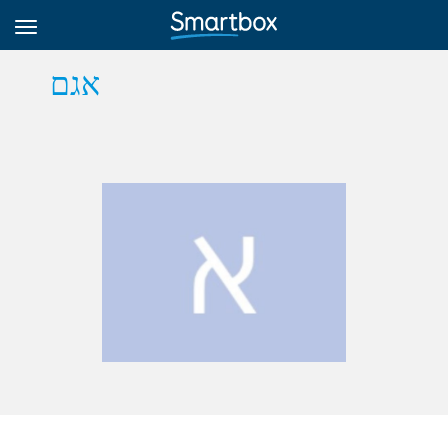
אגם
Online Grids
Log in
Sign up
English