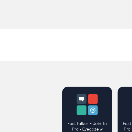
Fast Talker + Join-In
Fast
Pro - Eyegaze w
Pro 