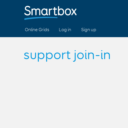
Online Grids
Log in
Sign up
support join-in