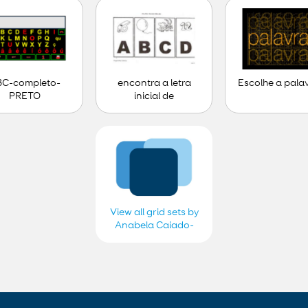
BC-completo-
encontra a letra
Escolhe a pala
PRETO
inicial de
View all grid sets by
Anabela Caiado-
exp e fazer