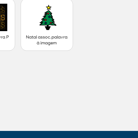
vra P
Natal assoc.palavra
à imagem