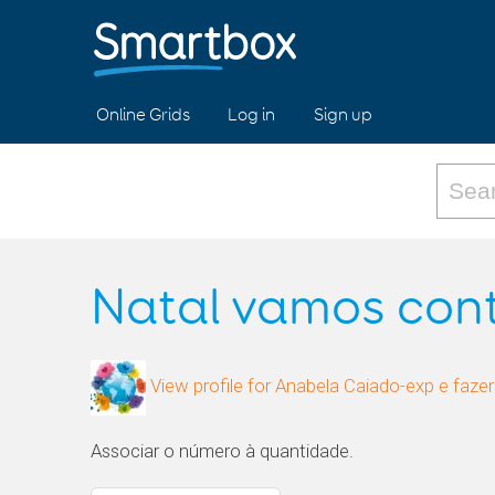
Online Grids
Log in
Sign up
Natal vamos con
View profile for Anabela Caiado-exp e fazer
Associar o número à quantidade.