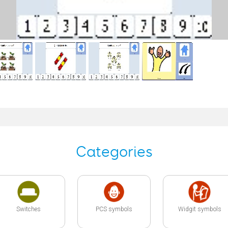
Categories
Switches
PCS symbols
Widgit symbols