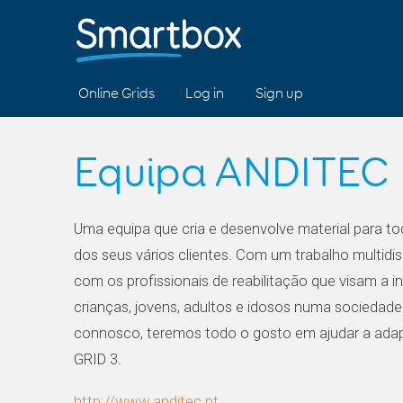
Online Grids
Log in
Sign up
Equipa ANDITEC
Uma equipa que cria e desenvolve material para t
dos seus vários clientes. Com um trabalho multidi
com os profissionais de reabilitação que visam a i
crianças, jovens, adultos e idosos numa sociedade 
connosco, teremos todo o gosto em ajudar a ada
GRID 3.
http://www.anditec.pt