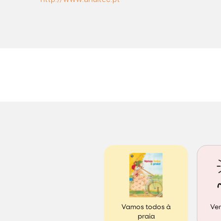
Ver
Vamos todos à
praia