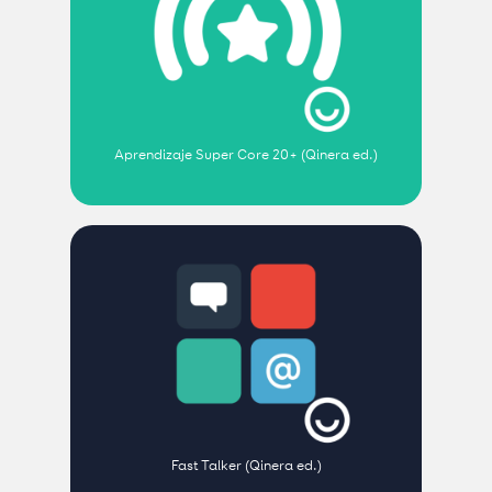
Aprendizaje Super Core 20+ (Qinera ed.)
Fast Talker (Qinera ed.)