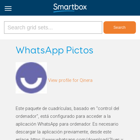
Online Grids
WhatsApp Pictos
Log in
View profile for Qinera
Sign up
English
Este paquete de cuadrículas, basado en "control del
ordenador", está configurado para acceder a la
aplicación WhatsApp para ordenador. Es necesario
descargar la aplicación previamente, desde este
enlace: https://www.whatsapp.com/download/?l=es y