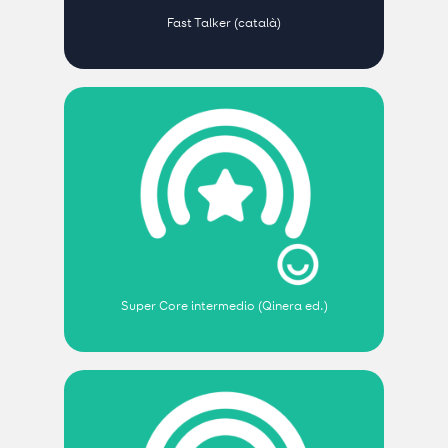
Fast Talker (català)
Super Core intermedio (Qinera ed.)