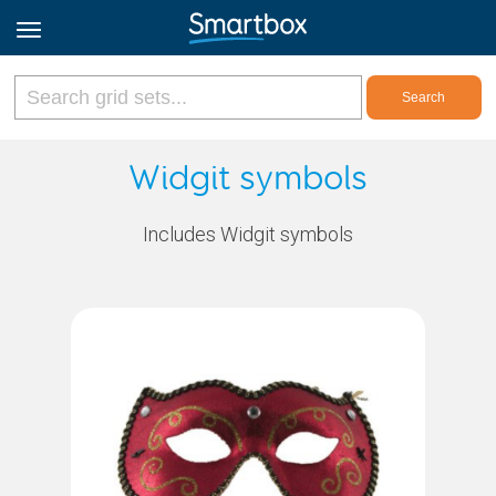
Online Grids
Widgit symbols
Log in
Includes Widgit symbols
Sign up
English