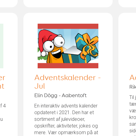
er
Adventskalender -
A
nt
Jul
Ri
Elin Dögg - Aabentoft
Til
tæ
f 4
En interaktiv advents kalender
væ
opdateret i 2021. Den har et
kro
du
sortiment af julevideoer,
sam
opskrifter, aktiviteter, jokes og
si
mere. Vær opmærksom på at