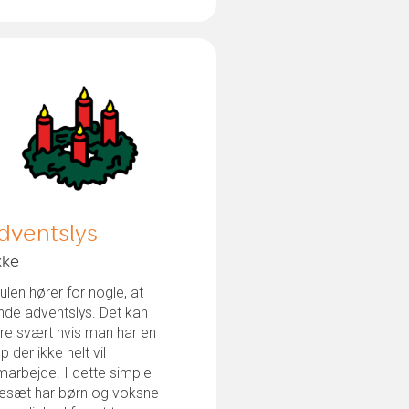
dventslys
kke
 julen hører for nogle, at
nde adventslys. Det kan
re svært hvis man har en
p der ikke helt vil
arbejde. I dette simple
desæt har børn og voksne