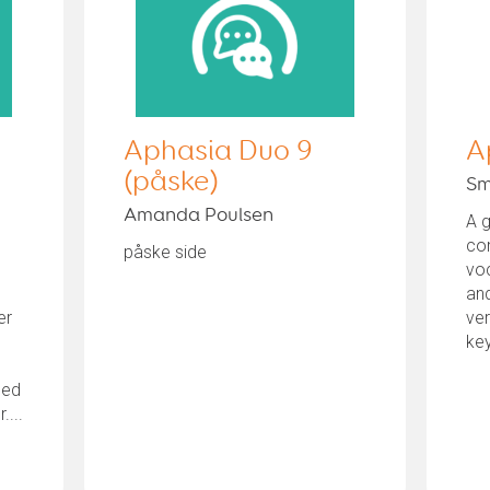
Aphasia Duo 9
A
(påske)
Sm
Amanda Poulsen
A g
co
påske side
voc
and
er
ver
ke
med
....