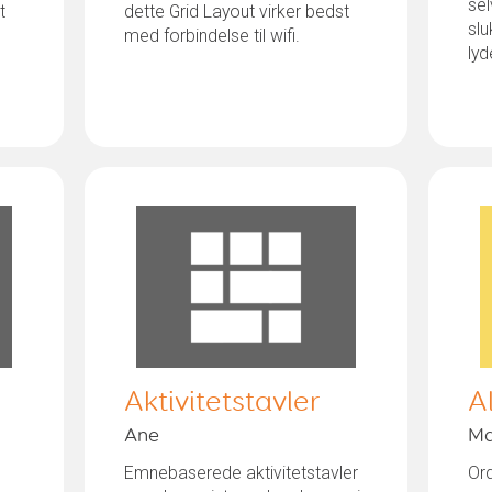
sel
t
dette Grid Layout virker bedst
slu
med forbindelse til wifi.
lyd
Aktivitetstavler
A
Ane
Ma
Emnebaserede aktivitetstavler
Ord