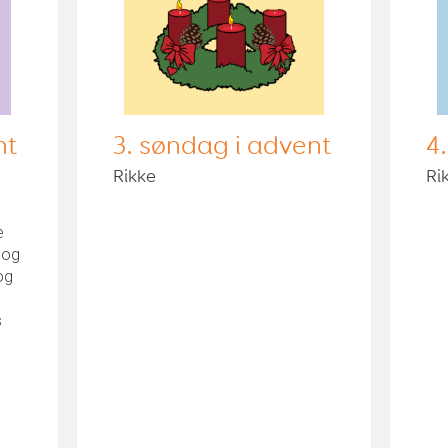
nt
3. søndag i advent
4
Rikke
Ri
u
e
 og
og
s