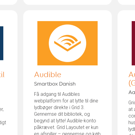
il
Audible
A
(
Smartbox Danish
Aa
Få adgang til Audibles
webplatform for at lytte til dine
Gri
lydbøger direkte i Grid 3.
r,
at 
Gennemse dit bibliotek, og
co
begynd at lytte! Audible-konto
igt
hus
påkrævet. Grid Layoutet er kun
lyd
en afspiller – gennemse og køb