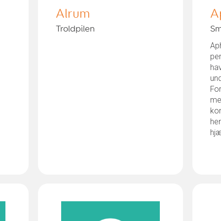
Alrum
A
Troldpilen
Sm
Aph
per
hav
und
For
med
ko
he
hjæ