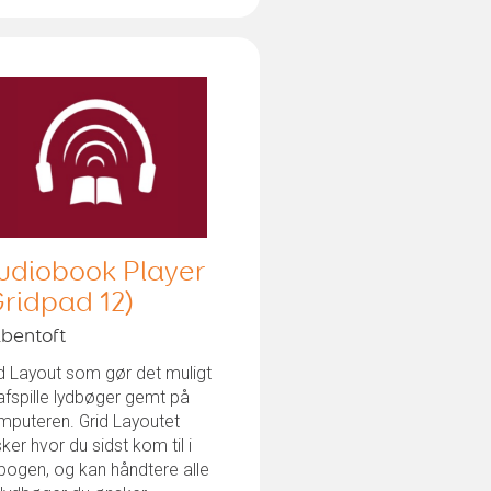
udiobook Player
Gridpad 12)
bentoft
d Layout som gør det muligt
afspille lydbøger gemt på
mputeren. Grid Layoutet
ker hvor du sidst kom til i
bogen, og kan håndtere alle