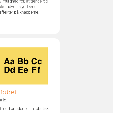
v mulighed for, at tænde og
kke adventslys. Der er
effekter på knapperne.
lfabet
ria
 med billeder i en alfabetisk