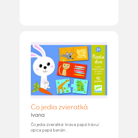
Čo jedia zvieratká
Ivana
Čo jedia zvieratká- krava papá trávu/
opica papá banán…