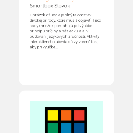
Smartbox Slovak
Obrázok džungle je plný tajomstiev
divokej prírody, ktoré musíš objaviť! Tieto
sady mriežok pomáhajú pri výučbe
princípu príčiny a následku a aj v
budovaní jazykových zručností. Aktivity
Interaktívneho učenia sú vytvorené tak,
aby pri výučbe...