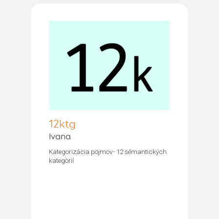
12ktg
Ivana
Kategorizácia pojmov- 12 sémantických
kategòrií