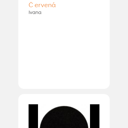
Č ervená
Ivana