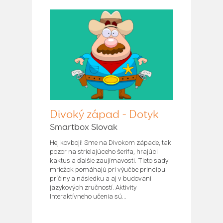
Divoký západ - Dotyk
Smartbox Slovak
Hej kovboji! Sme na Divokom západe, tak
pozor na strielajúceho šerifa, hrajúci
kaktus a ďalšie zaujímavosti. Tieto sady
mriežok pomáhajú pri výučbe princípu
príčiny a následku a aj v budovaní
jazykových zručností. Aktivity
Interaktívneho učenia sú...