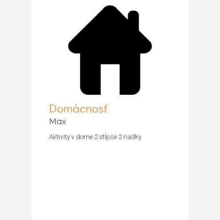
Domácnosť
Max
Aktivity v dome 2 stĺpce 2 riadky