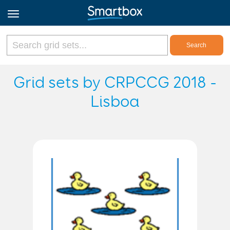
Online Grids
Grid sets by CRPCCG 2018 -
Lisboa
Log in
Sign up
English