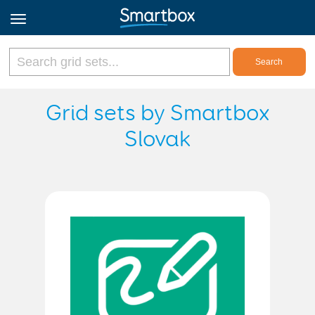
Online Grids
Grid sets by Smartbox
Slovak
Log in
Sign up
English