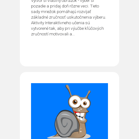
Vytvor si vlastný obrázok - vyber si
pozadie a pridaj doň rôzne veci. Tieto
sady mriežok pomáhajú rozvíjať
základné zručnosť uskutočnenia výberu.
Aktivity Interaktívneho učenia sú
vytvorené tak, aby pri výučbe kľúčových
zručností motivovali a...