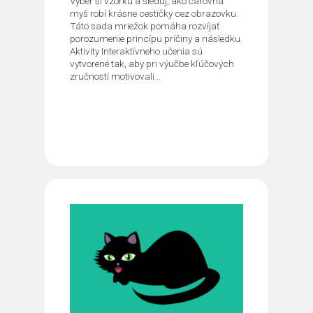
Vyber si vzorku a sleduj, ako čarovná
myš robí krásne cestičky cez obrazovku.
Táto sada mriežok pomáha rozvíjať
porozumenie princípu príčiny a následku.
Aktivity Interaktívneho učenia sú
vytvorené tak, aby pri výučbe kľúčových
zručností motivovali...