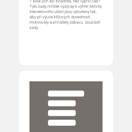
– kolik jich asi zvládneš, než vyprší čas?
Tyto sady mřížek vyzývají k výhře! Aktivity
Interaktivního učení jsou vytvořeny tak,
aby při výuce klíčových dovedností
motivovaly a přinášely zábavu. Součástí
sady...