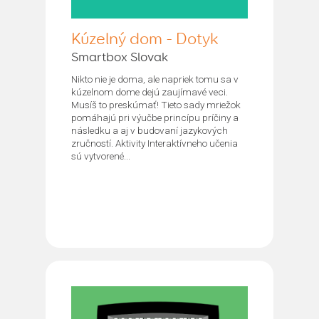
Kúzelný dom - Dotyk
Smartbox Slovak
Nikto nie je doma, ale napriek tomu sa v
kúzelnom dome dejú zaujímavé veci.
Musíš to preskúmať! Tieto sady mriežok
pomáhajú pri výučbe princípu príčiny a
následku a aj v budovaní jazykových
zručností. Aktivity Interaktívneho učenia
sú vytvorené...