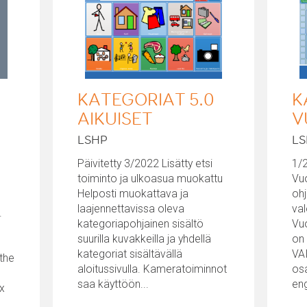
KATEGORIAT 5.0
K
AIKUISET
V
LSHP
L
Päivitetty 3/2022 Lisätty etsi
1/
toiminto ja ulkoasua muokattu
Vuo
Helposti muokattava ja
ohj
laajennettavissa oleva
val
.
kategoriapohjainen sisältö
Vuo
suurilla kuvakkeilla ja yhdellä
on
kategoriat sisältävällä
VA
 the
aloitussivulla. Kameratoiminnot
osa
saa käyttöön...
eng
x