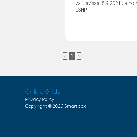
valittavissa. 8.9.2021 Jarno 
LSHP
«
1
»
Online Grids
Privacy Policy
Copyright © 2026
Smartbox