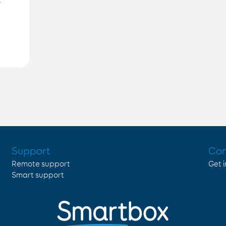
/
Support
Con
Remote support
Get 
Smart support