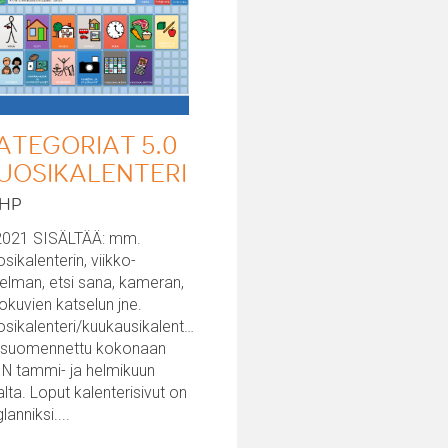
ATEGORIAT 5.0
UOSIKALENTERI
SHP
2021 SISÄLTÄÄ: mm.
sikalenterin, viikko-
elman, etsi sana, kameran,
okuvien katselun jne.
sikalenteri/kuukausikalenteri
 suomennettu kokonaan
IN tammi- ja helmikuun
lta. Loput kalenterisivut on
lanniksi....