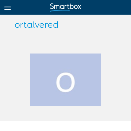
ortalvered
Online Grids
Log in
Sign up
English