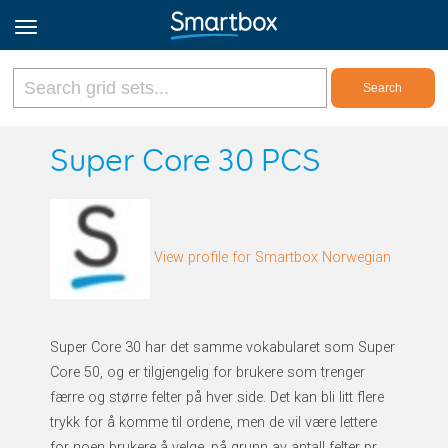
Online Grids
Super Core 30 PCS
Log in
View profile for Smartbox Norwegian
Sign up
English
Super Core 30 har det samme vokabularet som Super
Core 50, og er tilgjengelig for brukere som trenger
færre og større felter på hver side. Det kan bli litt flere
trykk for å komme til ordene, men de vil være lettere
for noen brukere å velge, på grunn av antall felter pr