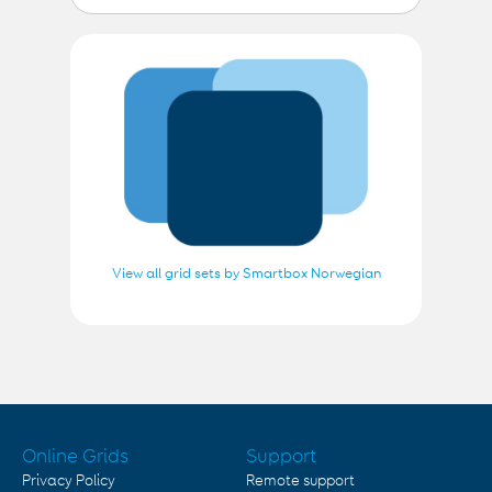
View all grid sets by Smartbox Norwegian
Online Grids
Support
Privacy Policy
Remote support