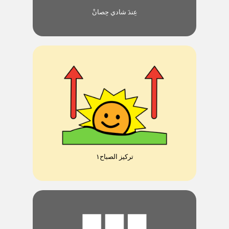
عِندَ شادي حِصانْ
تركيز الصباح١