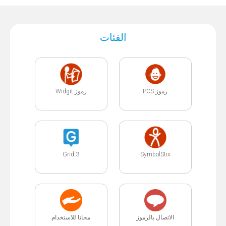
الفئات
رموز PCS
رموز Widgit
Grid 3
SymbolStix
الاتصال بالرموز
مجانا للاستخدام