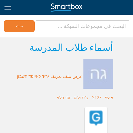
Online Grids
أسماء طلاب المدرسة
تسجيل الدخول
عرض ملف تعريف גריד לאייפד חשבון
الاشتراك
Arabic
אישי - 2127 - צ'רג'ולוס, יוסי הלוי