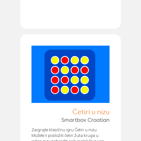
Četiri u nizu
Smartbox Croatian
Zaigrajte klasičnu igru Četiri u nizu.
Možete li posložiti četiri žuta kruga u
jedan niz i pobijediti računalo? Ova vas