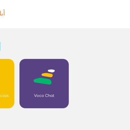
أ.
e
ciais
Voco Chat
&