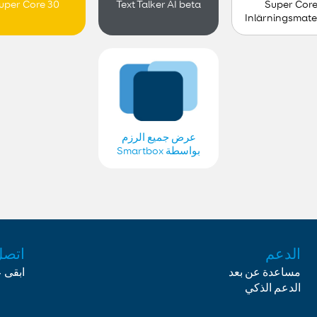
Super Cor
uper Core 30
Text Talker AI beta
Inlärningsmater
papperskart
Barn
عرض جميع الرزم
بواسطة Smartbox
Swedish
الدعم
اتصل
مساعدة عن بعد
ابقى 
الدعم الذكي