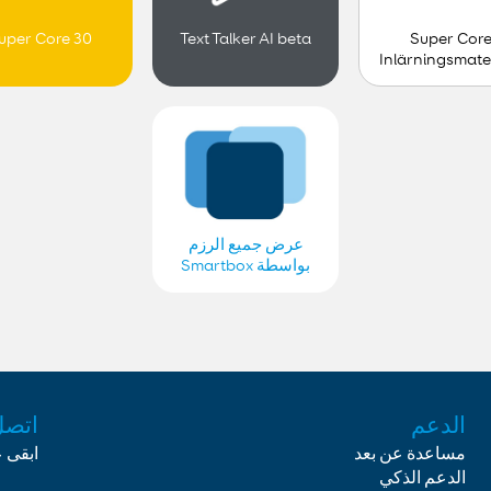
Super Cor
uper Core 30
Text Talker AI beta
Inlärningsmater
papperskart
Barn
عرض جميع الرزم
بواسطة Smartbox
Swedish
الدعم
اتصل
مساعدة عن بعد
ابقى 
الدعم الذكي