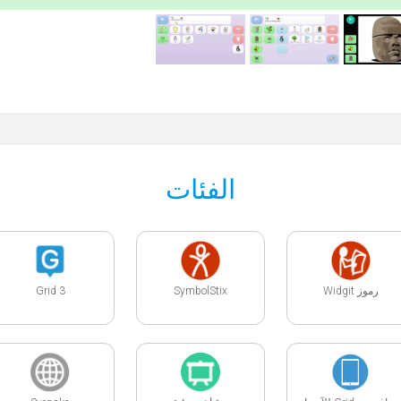
الفئات
Grid 3
SymbolStix
رموز Widgit