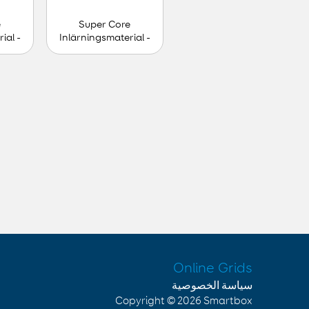
e
Super Core
ial -
Inlärningsmaterial -
a -
papperskarta -
Tonår
Online Grids
سياسة الخصوصية
Copyright © 2026
Smartbox