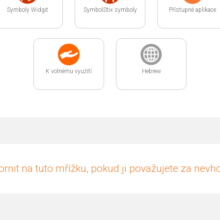
Symboly Widgit
SymbolStix symboly
Přístupné aplikace
K volnému využití
Hebrew
rnit na tuto mřížku, pokud ji považujete za nev