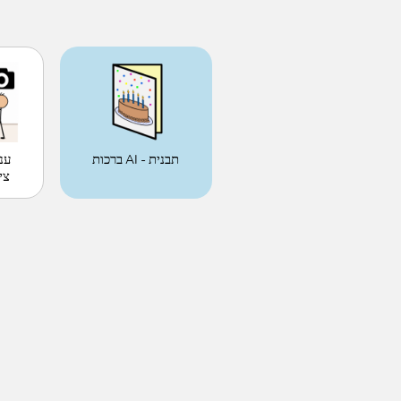
ענ
ברכות AI - תבנית
ציל