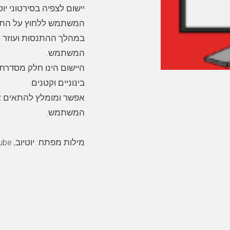
יישום לצפיה בסירטוני י
המשתמש ללחוץ על התא 
במהלך ההתנסות ועוזר ל
היישום הינו חלק מסדרת ,
אפשר ומומלץ להתאים א
מילות מפתח: יוטיוב, youtube, עצור המשך