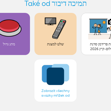
Také od תמיכה דיבור
ת פרידמן סדנת
שלט למצגת
מתג גדול
ום-קיץ 2026
Zobrazit všechny
svazky mřížek od
תמיכה דיבור