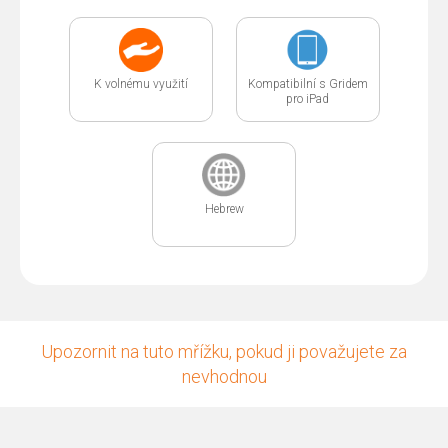
K volnému využití
Kompatibilní s Gridem
pro iPad
Hebrew
Upozornit na tuto mřížku, pokud ji považujete za
nevhodnou