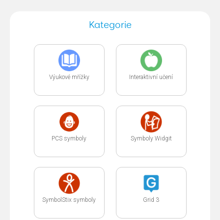
Kategorie
Výukové mřížky
Interaktivní učení
PCS symboly
Symboly Widgit
SymbolStix symboly
Grid 3