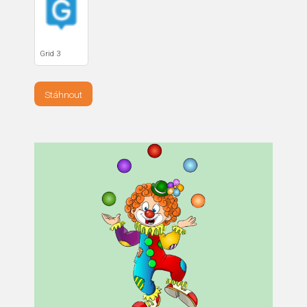
Grid 3
Stáhnout