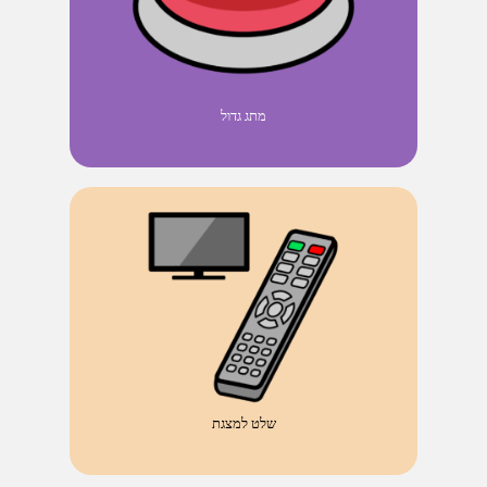
מתג גדול
שלט למצגת