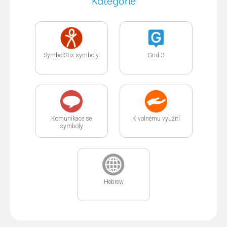
Kategorie
SymbolStix symboly
Grid 3
Komunikace se
K volnému využití
symboly
Hebrew