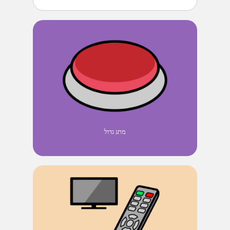
מתג גדול