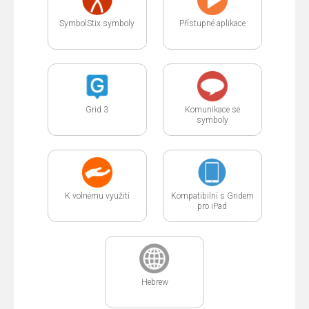
SymbolStix symboly
Přístupné aplikace
Grid 3
Komunikace se
symboly
K volnému využití
Kompatibilní s Gridem
pro iPad
Hebrew