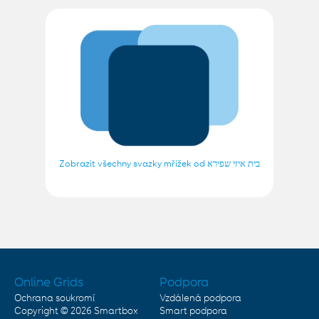
Zobrazit všechny svazky mřížek od בית איזי שפירא
Online Grids
Podpora
Ochrana soukromí
Vzdálená podpora
Copyright © 2026
Smartbox
Smart podpora