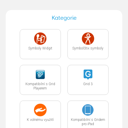
Kategorie
Symboly Widgit
SymbolStix symboly
Kompatibilní s Grid
Grid 3
Playerem
K volnému využití
Kompatibilní s Gridem
pro iPad