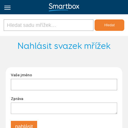
Online Grids
Nahlásit svazek mřížek
Přihlásit
Vaše jméno
Zaregistrovat se
Czech
Zpráva