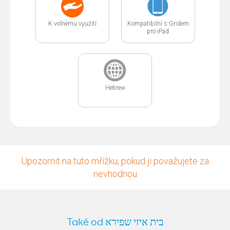
K volnému využití
Kompatibilní s Gridem
pro iPad
Hebrew
Upozornit na tuto mřížku, pokud ji považujete za
nevhodnou
Také od בית איזי שפירא