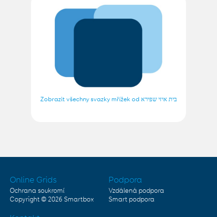
Zobrazit všechny svazky mřížek od בית איזי שפירא
Online Grids
Podpora
Ochrana soukromí
Vzdálená podpora
Copyright © 2026
Smartbox
Smart podpora