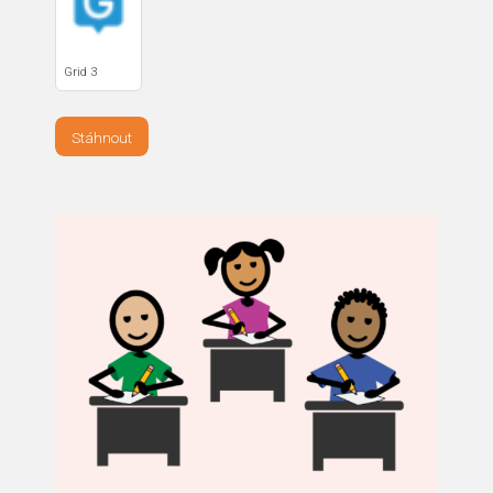
Grid 3
Stáhnout