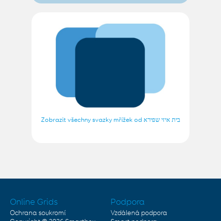
Zobrazit všechny svazky mřížek od בית איזי שפירא
Online Grids
Podpora
Ochrana soukromí
Vzdálená podpora