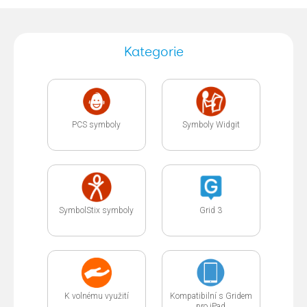
Kategorie
PCS symboly
Symboly Widgit
SymbolStix symboly
Grid 3
K volnému využití
Kompatibilní s Gridem
pro iPad