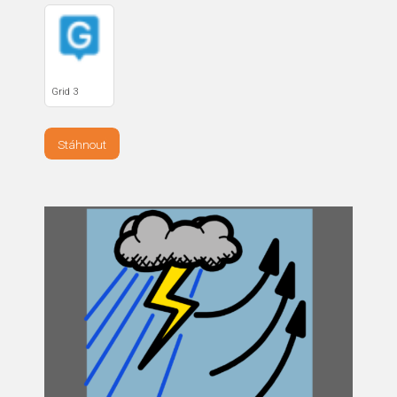
Grid 3
Stáhnout