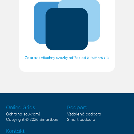
Zobrazit všechny svazky mřížek od בית איזי שפירא
Online Grids
Podpora
Ochrana soukromí
Vzdálená podpora
Copyright © 2026
Smartbox
Smart podpora
Kontakt