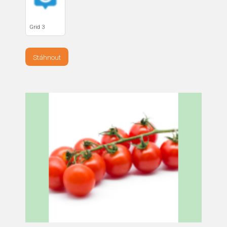
Grid 3
Stáhnout