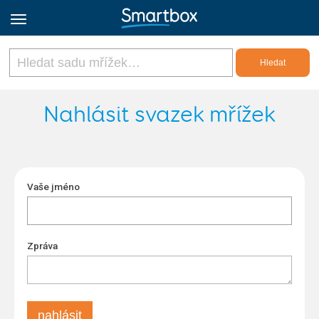
Online Grids
Nahlásit svazek mřížek
Přihlásit
Vaše jméno
Zaregistrovat se
Czech
Zpráva