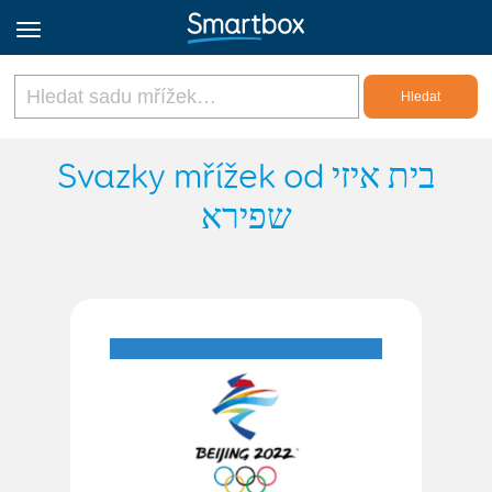
Online Grids
Svazky mřížek od בית איזי
שפירא
Přihlásit
Zaregistrovat se
Czech