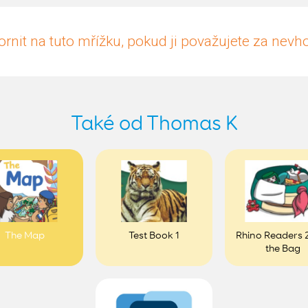
rnit na tuto mřížku, pokud ji považujete za nev
Také od Thomas K
The Map
Test Book 1
Rhino Readers 2
the Bag