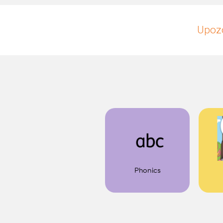
Upozo
Phonics