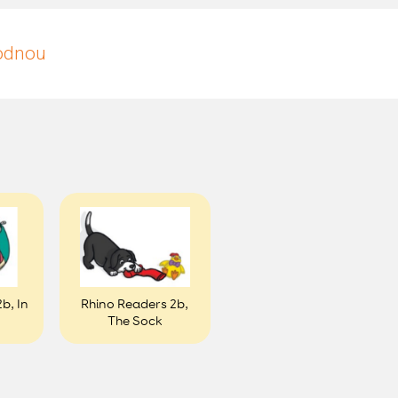
hodnou
b, In
Rhino Readers 2b,
The Sock