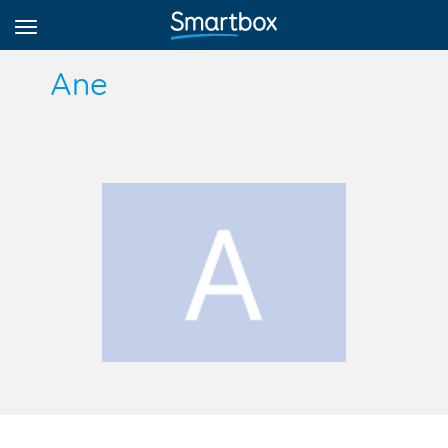
Ane
Online Grids
Přihlásit
Zaregistrovat se
Czech