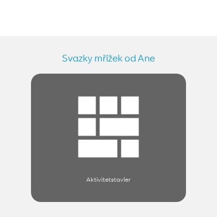
Svazky mřížek od Ane
Aktivitetstavler