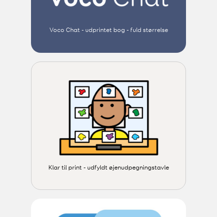
Voco Chat - udprintet bog - fuld størrelse
Klar til print - udfyldt øjenudpegningstavle