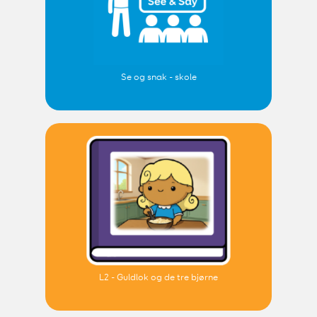
Se og snak - skole
L2 - Guldlok og de tre bjørne