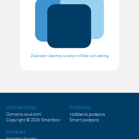
Zobrazit všechny svazky mřížek od Læring
Online Grids
Podpora
Ochrana soukromí
Vzdálená podpora
Copyright © 2026
Smartbox
Smart podpora
Kontakt
Kontaktujte nás