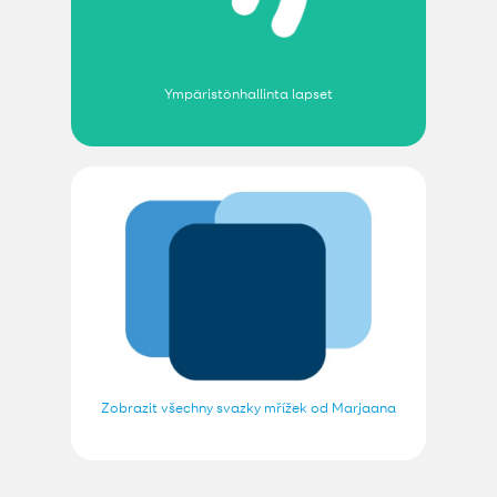
Ympäristönhallinta lapset
Zobrazit všechny svazky mřížek od Marjaana