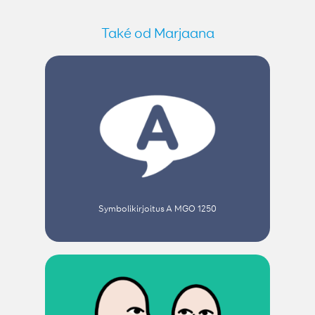
Také od Marjaana
Symbolikirjoitus A MGO 1250