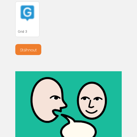
Grid 3
Stáhnout