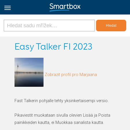
Online Grids
Easy Talker FI 2023
Přihlásit
Zobrazit profil pro Marjaana
Zaregistrovat se
Czech
Fast Talkerin pohjalle tehty yksinkertaisempi versio.
Pikaviestit muokataan sivulla olevien Lisää ja Poista
painikkeiden kautta, ei Muokkaa sanalista kautta.