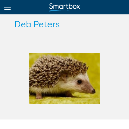
Deb Peters
Online Grids
Přihlásit
Zaregistrovat se
Czech