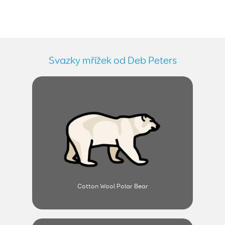
Svazky mřížek od Deb Peters
Cotton Wool Polar Bear