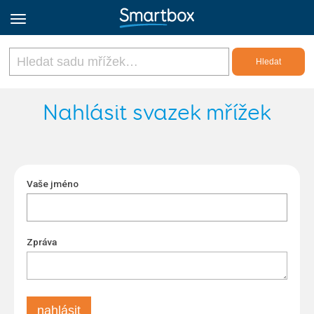
Online Grids
Nahlásit svazek mřížek
Přihlásit
Vaše jméno
Zaregistrovat se
Czech
Zpráva