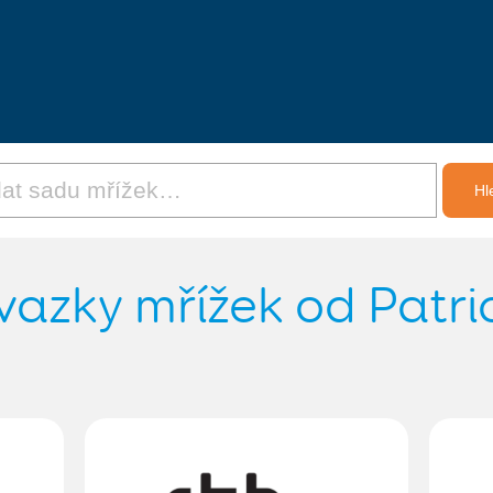
vazky mřížek od Patri