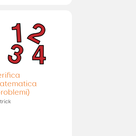
erifica
atematica
problemi)
trick