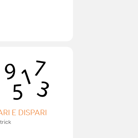
ARI E DISPARI
trick