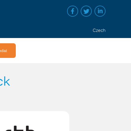
Czech
ck