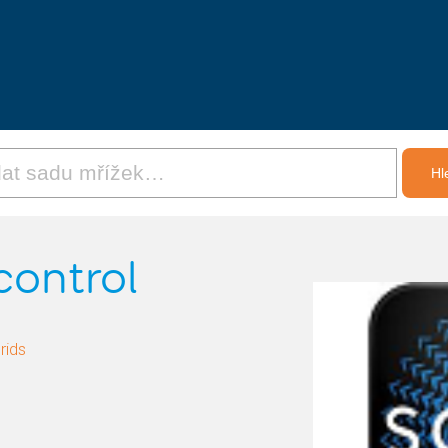
ontrol
rids