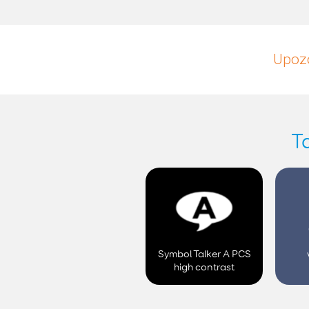
Upozo
T
Symbol Talker A PCS
high contrast