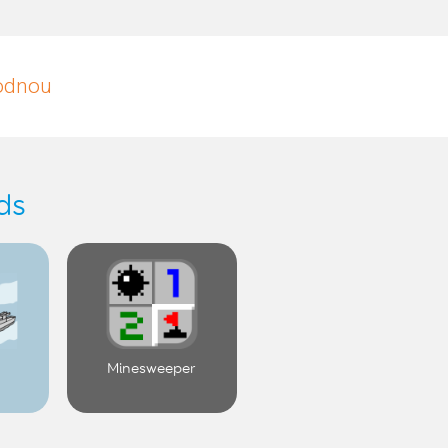
hodnou
ds
s
Minesweeper