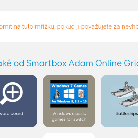
rnit na tuto mřížku, pokud ji považujete za nev
aké od Smartbox Adam Online Gri
word board
Windows classic
Battleship
games for switch