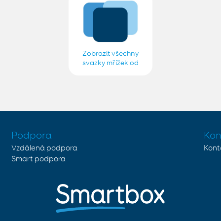
Zobrazit všechny
svazky mřížek od
Smartbox Adam
Online Grids
Podpora
Kon
Vzdálená podpora
Kont
Smart podpora