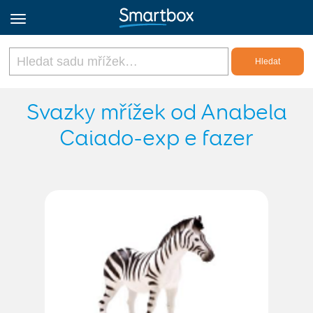
Online Grids
Svazky mřížek od Anabela
Caiado-exp e fazer
Přihlásit
Zaregistrovat se
Czech