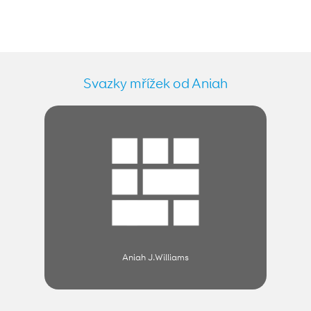
Svazky mřížek od Aniah
Aniah J.Williams