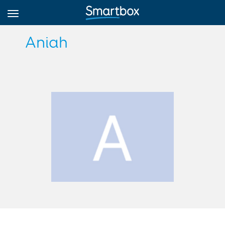
Aniah
Online Grids
Přihlásit
Zaregistrovat se
Czech