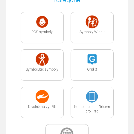
Kategorie
PCS symboly
Symboly Widgit
SymbolStix symboly
Grid 3
K volnému využití
Kompatibilní s Gridem
pro iPad