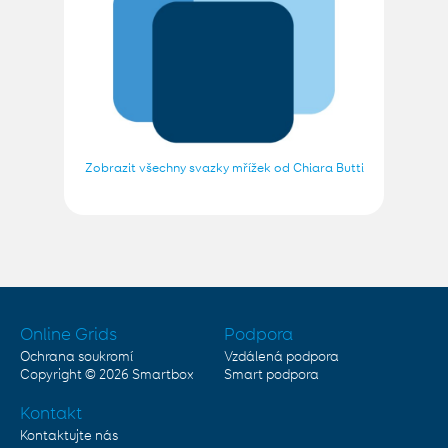
Zobrazit všechny svazky mřížek od Chiara Butti
Online Grids
Podpora
Ochrana soukromí
Vzdálená podpora
Copyright © 2026
Smartbox
Smart podpora
Kontakt
Kontaktujte nás