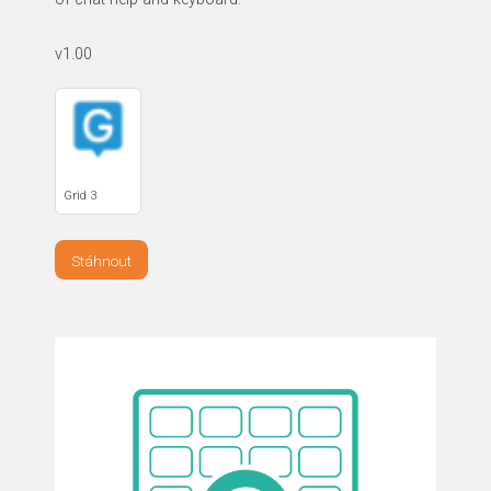
v1.00
Grid 3
Stáhnout