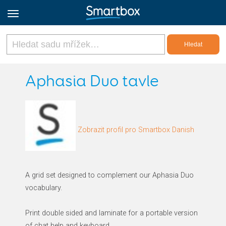
Online Grids
Aphasia Duo tavle
Přihlásit
Zobrazit profil pro Smartbox Danish
Zaregistrovat se
Czech
A grid set designed to complement our Aphasia Duo
vocabulary.
Print double sided and laminate for a portable version
of chat help and keyboard.