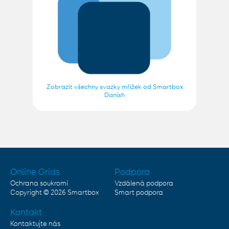
Zobrazit všechny svazky mřížek od Smartbox
Danish
Online Grids
Podpora
Ochrana soukromí
Vzdálená podpora
Copyright © 2026
Smartbox
Smart podpora
Kontakt
Kontaktujte nás