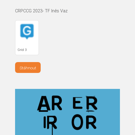
CRPCCG 2023- TF Inês Vaz
Grid 3
Stáhnout