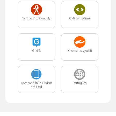
SymbolStix symboly
Ovládání očima
Grid 3
K volnému využití
Kompatibilní s Gridem
Português
pro iPad