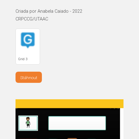
Criada por Anabela Caiado - 2022
CRPCCG/UTAAC
Grid 3
Stáhnout