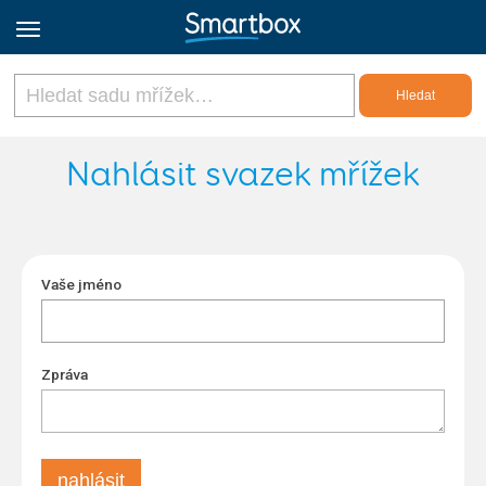
Online Grids
Nahlásit svazek mřížek
Přihlásit
Vaše jméno
Zaregistrovat se
Czech
Zpráva