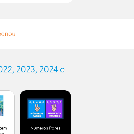
hodnou
22, 2023, 2024 e
 tem
Números Pares
os