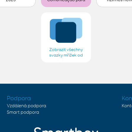
personalizar (1)
Zobrazit všechny
svazky mřížek od
CRPCCG-Lisboa
2018, 2019, 2020,
2021, 2022, 2023,
2024 e 2025
Podpora
Kon
Vzdálená podpora
Kont
Smart podpora