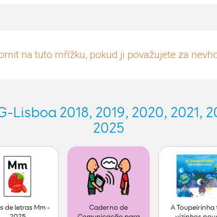
rnit na tuto mřížku, pokud ji považujete za nev
Lisboa 2018, 2019, 2020, 2021, 20
2025
s de letras Mm -
A Toupeirinha
Caderno de
2025
vizinhos nov
Comunicação para