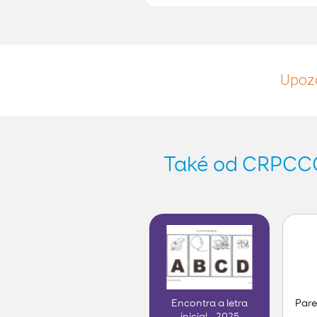
Upozo
Také od CRPCCG-
Pare
Encontra a letra
inicial - 2025