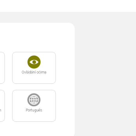
Ovládání očima
m
Português