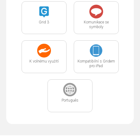
Grid 3
Komunikace se
symboly
K volnému využití
Kompatibilní s Gridem
pro iPad
Português